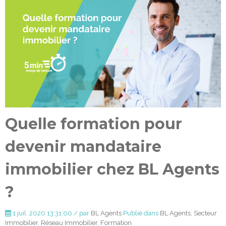
Quelle formation pour
devenir mandataire
immobilier chez BL Agents
?
1 juil. 2020 13:31:00 / par
BL Agents
Publié dans
BL Agents
,
Secteur
Immobilier
,
Réseau Immobilier
,
Formation